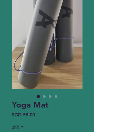
Yoga Mat
價
SGD 55.00
格
數量
*