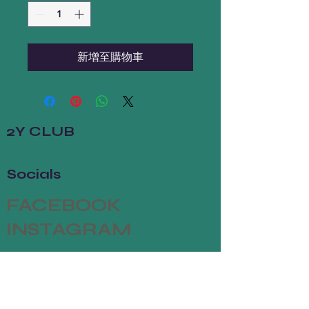
新增至購物車
2Y CLUB
Socials
FACEBOOK
INSTAGRAM
The Studio
ABOUT