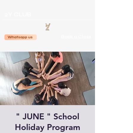
2Y CLUB
Book a Class
Whatsapp us
" JUNE " School
Holiday Program