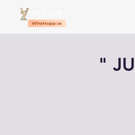
2Y CLUB
Home
Whatsapp us
" JU