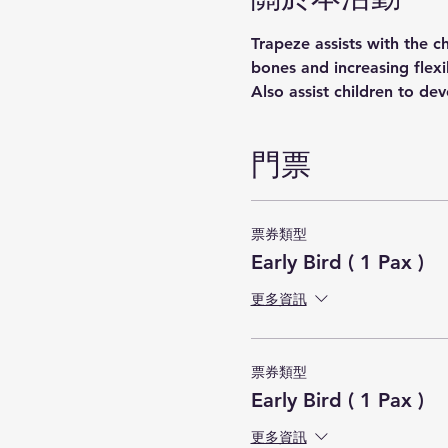
Trapeze assists with the c
bones and increasing flexi
Also assist children to d
門票
票券類型
Early Bird ( 1 Pax )
更多資訊
票券類型
Early Bird ( 1 Pax )
更多資訊