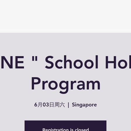
Services
Timetable
Membership Plan
Events
S
NE " School Ho
Program
6月03日周六
  |  
Singapore
Registration is closed