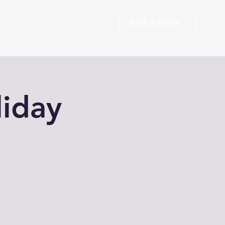
port Rehabilitation
More
Book a Class
liday