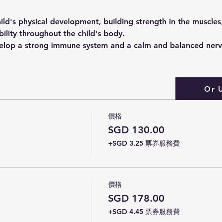
hild's physical development, building strength in the muscle
bility throughout the child's body.
evelop a strong immune system and a calm and balanced ner
Or 
價格
SGD 130.00
+SGD 3.25 票券服務費
價格
SGD 178.00
+SGD 4.45 票券服務費